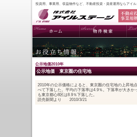
投資用、事業用、収益物件など、不動産投資・資産運用ならアイル
公示地価2010年
公示地価 東京圏の住宅地
2010年の公示価格によると、東京圏の住宅地の上昇地
べて下落した。平均の下落率は4.9％。下落率が大きかっ
も東京都心8区は8.9％下落した。
読売新聞より 2010/3/21