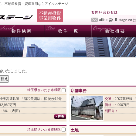
ど、不動産投資・資産運用ならアイルステージ
該当いたしました。
埼玉県さいたま市緑区
店舗事務
埼玉高速鉄道 「浦和美園駅」駅 徒歩14分
交通：
JR武蔵野線 
12,960万円
価格：
4,900万円
：
6% （表面）
利回り：
埼玉県さいたま市緑区
土地