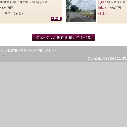
JR武蔵野線 「東浦和」駅 徒歩7分
交通：
埼玉高速鉄道
6,580万円
価格：
7,850万円
：
6.82% （表面）
利回り：
ージの投資用・事業用物件専用サイトです。
トへ