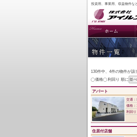
投資用、事業用、収益物件な
130件中、4件の物件が
価格
利回り
順に
アパート
交通：
価格：
利回り
住居付店舗