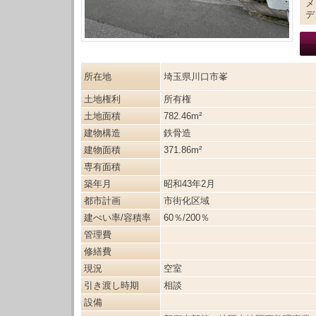
メ
デ
所在地
埼玉県川口市峯
土地権利
所有権
土地面積
782.46m²
建物構造
鉄骨造
建物面積
371.86m²
専有面積
築年月
昭和43年2月
都市計画
市街化区域
建ぺい率/容積率
60％/200％
管理費
修繕費
現況
空室
引き渡し時期
相談
設備