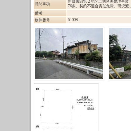
新郷東部第２地区土地区画整理事業
特記事項
76条、契約不適合責任免責、現況渡し
備考
物件番号
01339