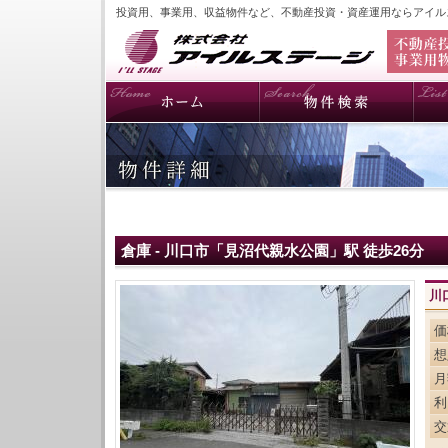
投資用、事業用、収益物件など、不動産投資・資産運用ならアイル
倉庫 - 川口市「見沼代親水公園」駅 徒歩26分
川
価
想
月
利
交