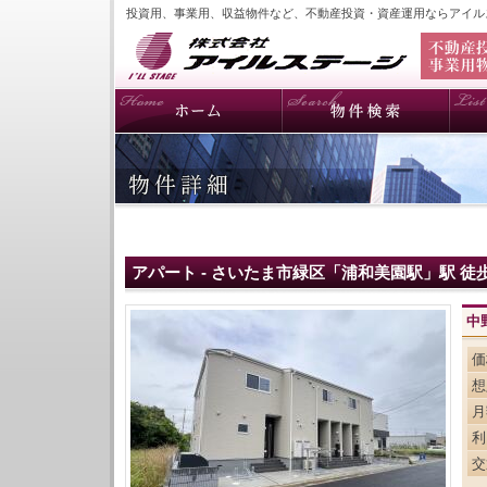
投資用、事業用、収益物件など、不動産投資・資産運用ならアイル
アパート - さいたま市緑区「浦和美園駅」駅 徒歩
中
価
想
月
利
交