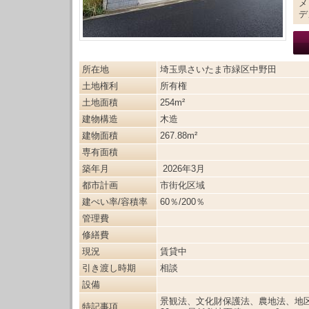
メ
デ
所在地
埼玉県さいたま市緑区中野田
土地権利
所有権
土地面積
254m²
建物構造
木造
建物面積
267.88m²
専有面積
築年月
2026年3月
都市計画
市街化区域
建ぺい率/容積率
60％/200％
管理費
修繕費
現況
賃貸中
引き渡し時期
相談
設備
景観法、文化財保護法、農地法、地
特記事項