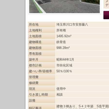
メ
デ
所在地
埼玉県川口市安形藤八
土地権利
所有権
土地面積
1495.92m²
建物構造
鉄骨造
建物面積
998.28m²
専有面積
築年月
昭和44年1月
都市計画
市街化区域
建ぺい率/容積率
50％/100％
管理費
修繕費
現況
使用中
引き渡し時期
相談
設備
建物３棟あり、S４２年築 S造平屋建16
特記事項