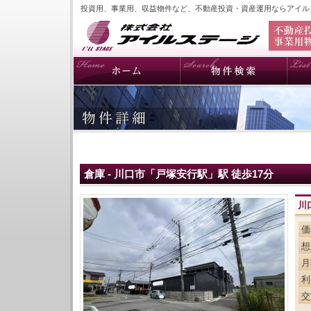
投資用、事業用、収益物件など、不動産投資・資産運用ならアイル
倉庫 - 川口市「戸塚安行駅」駅 徒歩17分
川
価
想
月
利
交